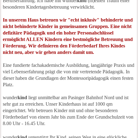
Berufserfahrung. Ich habe mit wunder
kind
(m)einen Traum einer
besonderen Kindertagesbetreuung verwirklicht.
In unserem Haus betreuen wir "echt inklusiv" behinderte und
nicht behinderte Kinder in gemeinsamen Gruppen. Eine nicht
defizitäre Pädagogik und ein hoher Personalschlüssel
ermöglicht ALLEN Kindern eine bestmögliche Betreuung und
Förderung. Wir definieren den Förderbedarf Ihres Kindes
nicht neu, aber wir gehen anders damit um.
Eine fundierte fachakademische Ausbildung, langjährige Praxis und
viel Lebenserfahrung prägt die von mir vertretende Pädagogik. In
dieser haben die Grundlagen der Montessoripädagogik einen festen
Platz.
wunder
kind
liegt unmittelbar am Pasinger Bahnhof Nord und ist
sehr gut zu erreichen. Unser Kinderhaus ist auf 1000 qm
eingerichtet. Wir betreuen Kinder mit und ohne besonderen
Förderbedarf von einem Jahr bis zum Ende der Grundschulzeit von
8.00 Uhr - 16.45 Uhr.
wunder
kind
unterstützt Ihr Kind,
seinen Weg
in eine glückliche,